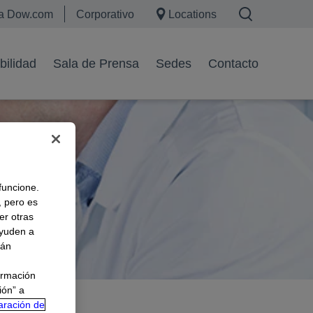
ta Dow.com
Corporativo
Locations
bilidad
Sala de Prensa
Sedes
Contacto
 funcione.
, pero es
er otras
ayuden a
rán
ormación
ión” a
aración de