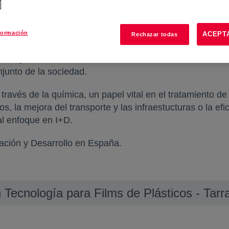
d
Innovación
formación
ACEPT
Rechazar todas
nos permite alcanzar un crecimiento sostenible en el ti
njunto de la sociedad.
ravés de la química, un papel vital en el tratamiento de 
os, la mejora del transporte y las infraestucturas o la ef
al enfoque en I+D.
ación y Desarrollo en España.
 Tecnología para Films de Plásticos - Tar