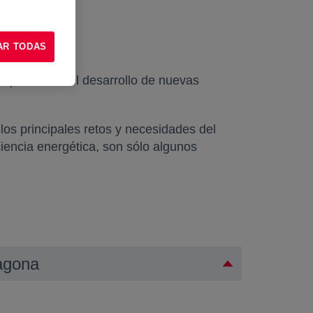
AR TODAS
empo a raíz del desarrollo de nuevas
los principales retos y necesidades del
iciencia energética, son sólo algunos
ragona