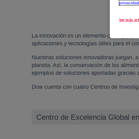
privacida
Ver más in
La innovación es un elemento clave ya que 
aplicaciones y tecnologías útiles para el co
Nuestras soluciones innovadoras juegan, a t
planeta. Así, la conservación de los aliment
ejemplos de soluciones aportadas gracias 
Dow cuenta con cuatro Centros de Investig
Centro de Excelencia Global en