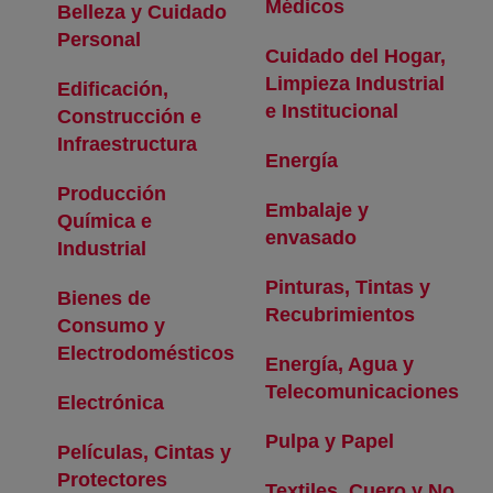
Médicos
se abre en una 
Belleza y Cuidado
Personal
se abre en una pestaña nueva
Cuidado del Hogar,
Limpieza Industrial
Edificación,
e Institucional
se abre e
Construcción e
Infraestructura
se abre en una pestaña nueva
Energía
Producción
Embalaje y
Química e
envasado
se abre en un
Industrial
se abre en una pestaña nueva
Pinturas, Tintas y
Bienes de
Recubrimientos
se abre
Consumo y
Electrodomésticos
se abre en una pestaña nu
Energía, Agua y
Telecomunicaciones
se 
Electrónica
se abre en una pestaña nueva
Pulpa y Papel
se abre e
Películas, Cintas y
Protectores
Textiles, Cuero y No