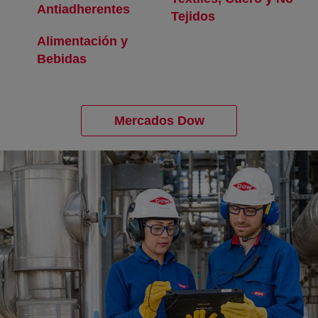
Antiadherentes
se abre en una pestaña nueva
Tejidos
se abre en una 
Alimentación y
Bebidas
se abre en una pestaña nueva
Mercados Dow