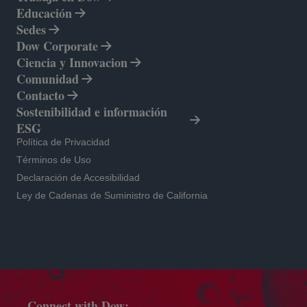
Educación
Sedes
Dow Corporate
se abre en una pestaña nueva
Ciencia y Innovacion
Comunidad
Contacto
Sostenibilidad e información
ESG
se abre en una pestaña nueva
Política de Privacidad
se abre en una pestaña nueva
Términos de Uso
se abre en una pestaña nueva
Declaración de Accesibilidad
Ley de Cadenas de Suministro de California
Connect with Dow: