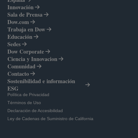
Innovación
Sala de Prensa
Dow.com
se abre en una pestaña nueva
Trabaja en Dow
Educación
Sedes
Dow Corporate
se abre en una pestaña nueva
Ciencia y Innovacion
Comunidad
Contacto
Sostenibilidad e información
ESG
se abre en una pestaña nueva
Política de Privacidad
se abre en una pestaña nueva
Términos de Uso
se abre en una pestaña nueva
Declaración de Accesibilidad
Ley de Cadenas de Suministro de California