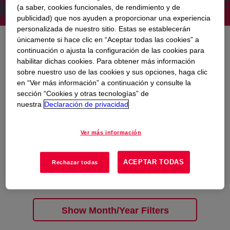
(a saber, cookies funcionales, de rendimiento y de
publicidad) que nos ayuden a proporcionar una experiencia
personalizada de nuestro sitio. Estas se establecerán
únicamente si hace clic en “Aceptar todas las cookies” a
Contacto de Medios
continuación o ajusta la configuración de las cookies para
habilitar dichas cookies. Para obtener más información
sobre nuestro uso de las cookies y sus opciones, haga clic
¿Tienes alguna pregunta relacionada con
en “Ver más información” a continuación y consulte la
comunicación y relaciones públicas?
sección “Cookies y otras tecnologías” de
nuestra
Declaración de privacidad
Escríbenos. Para más información sobre Dow
puedes contactar con el Departamento de
Comunicación de Dow Chemical
Ver más información
Ibérica:
comunicacion@dow.com
ACEPTAR TODAS
Rechazar todas
Show Month/Year Filters